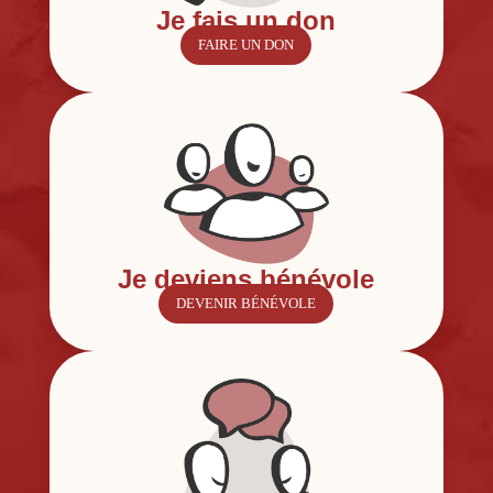
Je fais un don
FAIRE UN DON
Je deviens bénévole
DEVENIR BÉNÉVOLE