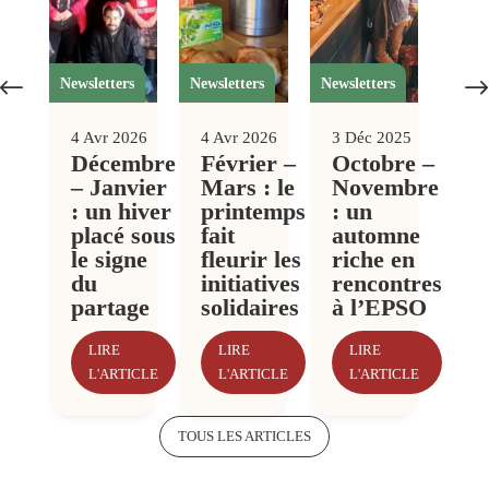
#
Newsletters
Newsletters
Newsletters
4 Avr 2026
4 Avr 2026
3 Déc 2025
Décembre
Février –
Octobre –
– Janvier
Mars : le
Novembre
: un hiver
printemps
: un
placé sous
fait
automne
le signe
fleurir les
riche en
du
initiatives
rencontres
partage
solidaires
à l’EPSO
LIRE
LIRE
LIRE
L'ARTICLE
L'ARTICLE
L'ARTICLE
TOUS LES ARTICLES