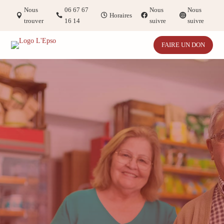
Nous
06 67 67
Nous
Nous
Horaires
trouver
16 14
suivre
suivre
FAIRE UN DON