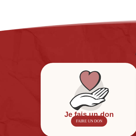
Je fais un don
FAIRE UN DON