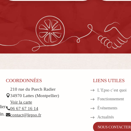
COORDONNÉES
LIENS UTILES
210 rue du Puech Radier
L’Epso c’est quoi
34970 Lattes (Montpellier)

Fonctionnement
Voir la carte
ier
Événements
06 67 67 16 14

in.
contact@lepso.fr

Actualités
NOUS CONTACTER